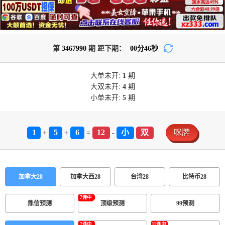
第
3467990
期 距下期：
00
分
46
秒
大单
未开:
1
期
大双
未开:
4
期
小单
未开:
5
期
1
5
6
12
小
双
咪牌
+
+
=
-
加拿大28
加拿大西28
台湾28
比特币28
鼎信预测
顶级预测
99预测