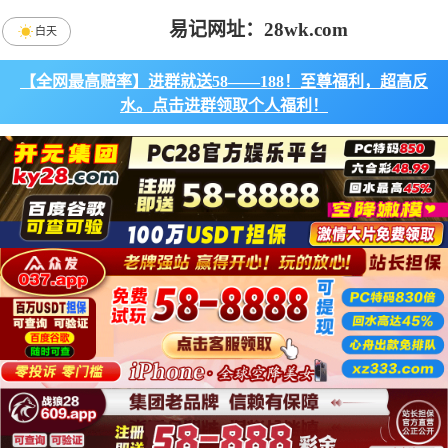
易记网址：28wk.com
白天