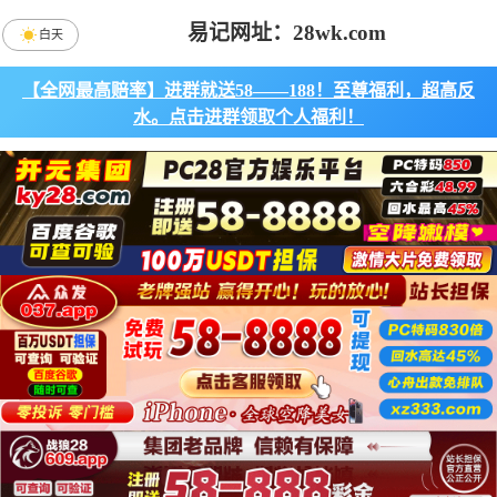
易记网址：28wk.com
白天