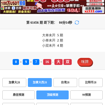
第
61456
期 距下期：
04
分
14
秒
大单
未开:
5
期
小单
未开:
2
期
小双
未开:
4
期
0
9
7
16
大
双
咪牌
+
+
=
-
加拿大28
加拿大西28
台湾28
比特币28
鼎信预测
顶级预测
99预测